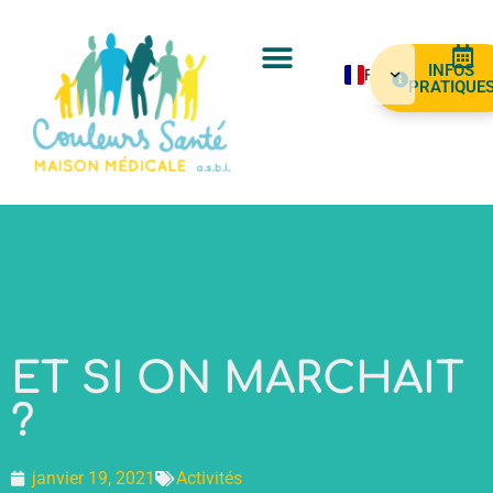
INFOS
FR
PRATIQUE
NL
EN
ES
AR
PT
ET SI ON MARCHAIT
?
janvier 19, 2021
Activités