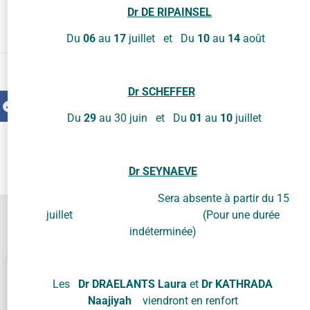
Dr DE RIPAINSEL
Du
06
au
17
juillet et Du
10
au
14
août
Partager
en ligne
Dr SCHEFFER
Facebook
Twitter
LinkedIn
Du
29
au 30 juin et Du
01
au
10
juillet
SUIVANT
P’TIT Journal Archives années précédentes
Dr SEYNAEVE
Sera absente à partir du 15
juillet (Pour une durée
Contactez-nous !
indéterminée)
Les
Dr DRAELANTS Laura
et
Dr KATHRADA
Naajiyah
viendront en renfort