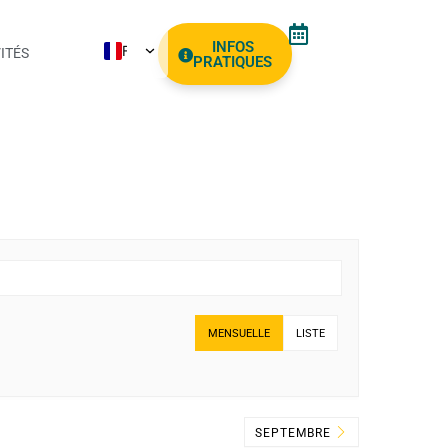
INFOS
FR
ITÉS
PRATIQUES
NL
EN
ES
AR
PT
MENSUELLE
LISTE
SEPTEMBRE