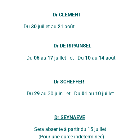
Dr
CLEMENT
20
21
Du
30
juillet au
21
aoû
RCHE NORDIQUE
YOGA À Couleurs Santé
AQUAGYM Vendredis
INFORMATICIEN PUBL
POUR LES SENIORS
Dr DE RIPAINSEL
Du
06
au
17
juillet et Du
10
au
14
août
27
28
RCHE NORDIQUE
YOGA À Couleurs Santé
AQUAGYM Vendredis
INFORMATICIEN PUBL
Dr SCHEFFER
POUR LES SENIORS
Du
29
au 30 juin et Du
01
au
10
juillet
3
4
RCHE NORDIQUE
YOGA À Couleurs Santé
AQUAGYM Vendredis
Dr SEYNAEVE
INFORMATICIEN PUBL
a absente à partir du 15 jui
POUR LES SENIORS
(Pour une durée indéterminée)