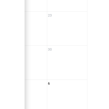
22
23
t
IC
29
30
IC
5
6
IC
llet