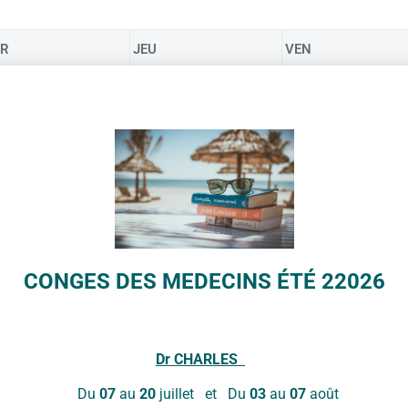
R
JEU
VEN
30
31
RCHE NORDIQUE
YOGA À Couleurs Santé
AQUAGYM Vendredis
INFORMATICIEN PUBL
POUR LES SENIORS
6
7
RCHE NORDIQUE
YOGA À Couleurs Santé
AQUAGYM Vendredis
INFORMATICIEN PUBL
CONGES DES MEDECINS ÉTÉ 22026
POUR LES SENIORS
13
14
Dr
CHARLES
RCHE NORDIQUE
YOGA À Couleurs Santé
AQUAGYM Vendredis
INFORMATICIEN PUBL
Du
07
au
20
juillet et Du
03
au
07
août
POUR LES SENIORS