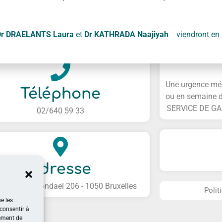
Contactez-nous !
Dr DRAELANTS Laura
et
Dr KATHRADA Naajiyah
viendront en r
Une urgence médi
Téléphone
ou en semaine 
SERVICE DE GAR
02/640 59 33
Adresse
ssée de Boondael 206 - 1050 Bruxelles
Polit
ue les
 consentir à
tement de