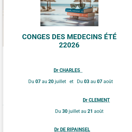
CONGES DES MEDECINS ÉTÉ
22026
Dr
CHARLES
Du
07
au
20
juillet et Du
03
au
07
août
La maison médicale organise deux fois par an une
Dr
CLEMENT
exposition des œuvres
Du
30
juillet au
21
août
(peintures, photos, sculptures, …) des patients.
Les œuvres sont exposées un mois dans la salle d’attente.
Dr DE RIPAINSEL