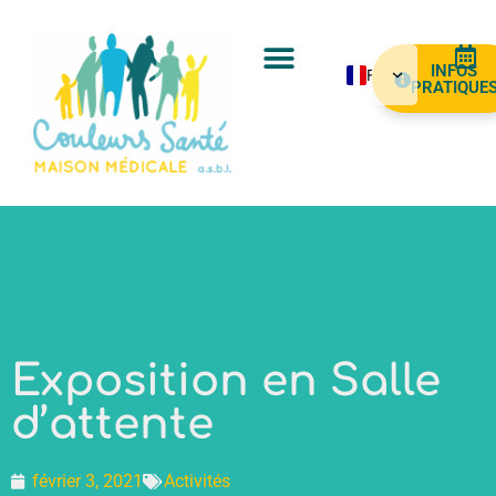
INFOS
FR
PRATIQUE
NL
EN
ES
AR
PT
Exposition en Salle
d’attente
février 3, 2021
Activités