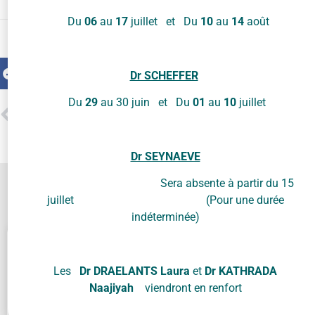
Du
06
au
17
juillet et Du
10
au
14
août
Partager
en ligne
Facebook
Twitter
LinkedIn
Dr SCHEFFER
Du
29
au 30 juin et Du
01
au
10
juillet
PRÉCÉDENT
SUIVANT
Aquagym
Le café au féminin
Dr SEYNAEVE
Sera absente à partir du 15
Contactez-nous !
juillet (Pour une durée
indéterminée)
Les
Dr DRAELANTS Laura
et
Dr KATHRADA
Naajiyah
viendront en renfort
Cliquez sur « J’accepte » pour activer Google