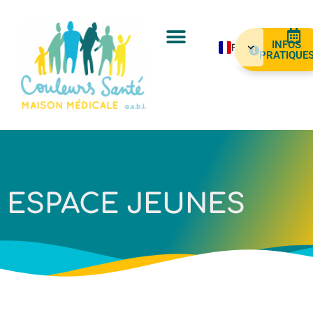
INFOS
FR
PRATIQUE
NL
EN
ES
AR
PT
ESPACE JEUNES