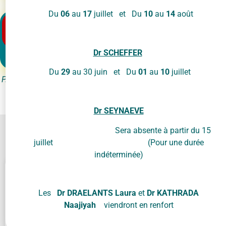
Du
06
au
17
juillet et Du
10
au
14
août
Dr SCHEFFER
Vie relationnelle, affective et sexuelle
Du
29
au 30 juin et Du
01
au
10
juillet
P.S. : Tu connais un site pertinent à recommander ? N’hésite pas
à nous écrire à l’adresse suivante :
info@mmcs.be
Dr SEYNAEVE
Sera absente à partir du 15
Contactez-nous !
juillet (Pour une durée
indéterminée)
Les
Dr DRAELANTS Laura
et
Dr KATHRADA
Naajiyah
viendront en renfort
Cliquez sur « J’accepte » pour activer Google
maps