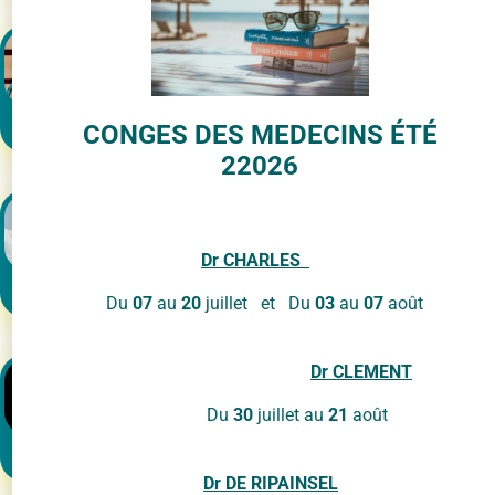
Info drogues
CONGES DES MEDECINS ÉTÉ
22026
Dr
CHARLES
Scolarité
Du
07
au
20
juillet et Du
03
au
07
août
Dr
CLEMENT
Du
30
juillet au
21
août
Tes droits, ta voix, ton avenir
Dr DE RIPAINSEL