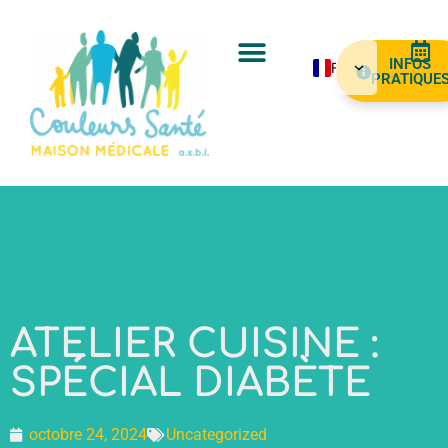
INFOS
FR
PRATIQUE
NL
EN
ES
AR
PT
ATELIER CUISINE :
SPÉCIAL DIABÈTE
octobre 24, 2024
Uncategorized