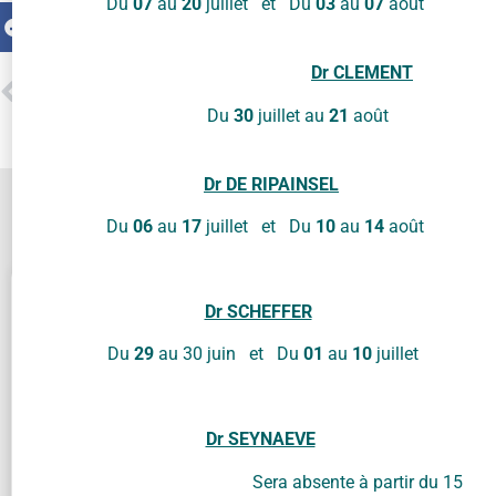
Du
07
au
20
juillet et Du
03
au
07
août
Facebook
Twitter
LinkedIn
Dr
CLEMENT
PRÉCÉDENT
SUIVANT
VACCINATION GRIPPE ET COVID-19 2024/25
DÉPISTAGE CANCER DU SEIN
Du
30
juillet au
21
août
Dr DE RIPAINSEL
Contactez-nous !
Du
06
au
17
juillet et Du
10
au
14
août
Dr SCHEFFER
Du
29
au 30 juin et Du
01
au
10
juillet
Cliquez sur « J’accepte » pour activer Google
maps
Politique de cookies
Dr SEYNAEVE
Sera absente à partir du 15
J’accepte