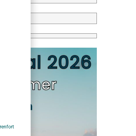
llet
enfort