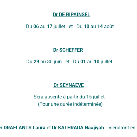
Dr DE RIPAINSEL
MERCREDI 17 JUIN 2026
Du
06
au
17
juillet et Du
10
au
14
août
Dr SCHEFFER
Du
29
au 30 juin et Du
01
au
10
juillet
Dr SEYNAEVE
a absente à partir du 15 jui
(Pour une durée indéterminée)
Dr DRAELANTS Laura
et
Dr KATHRADA Naajiyah
viendront en r