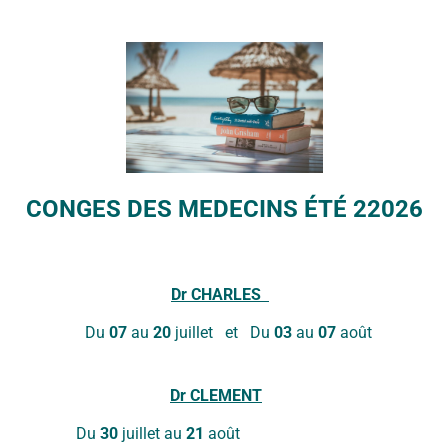
CONGES DES MEDECINS ÉTÉ 22026
DATE
17 Juin 2026
Expiré!
Dr
CHARLES
Du
07
au
20
juillet et Du
03
au
07
août
LA JOURNÉE À LA MER
Dr
CLEMENT
Du
30
juillet au
21
aoû
MAATJES FESTIVAL 2026