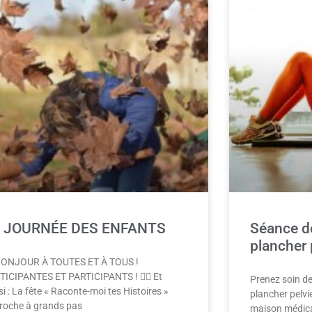
 JOURNÉE DES ENFANTS
Séance d
plancher 
BONJOUR À TOUTES ET À TOUS !
TICIPANTES ET PARTICIPANTS ! 🦹‍♂️ Et
Prenez soin de
i : La fête « Raconte-moi tes Histoires »
plancher pelvi
roche à grands pas
maison médica