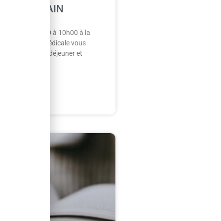
ÉJEUNER SAIN
 février de 09h00 à 10h00 à la
t
le La Maison Médicale vous
partager un petit-déjeuner et
llet