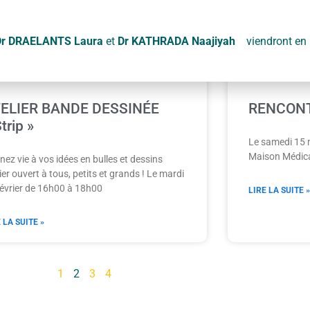
Dr DRAELANTS Laura
et
Dr KATHRADA Naajiyah
viendront en r
ELIER BANDE DESSINÉE
RENCONT
trip »
Le samedi 15 m
Maison Médic
ez vie à vos idées en bulles et dessins
ier ouvert à tous, petits et grands ! Le mardi
février de 16h00 à 18h00
LIRE LA SUITE »
 LA SUITE »
1
2
3
4