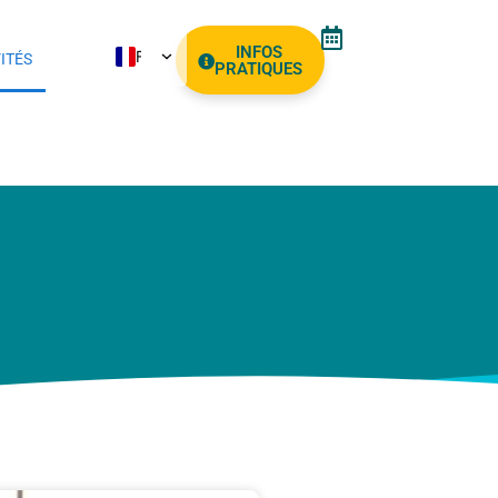
INFOS
FR
ITÉS
PRATIQUES
NL
EN
ES
AR
PT