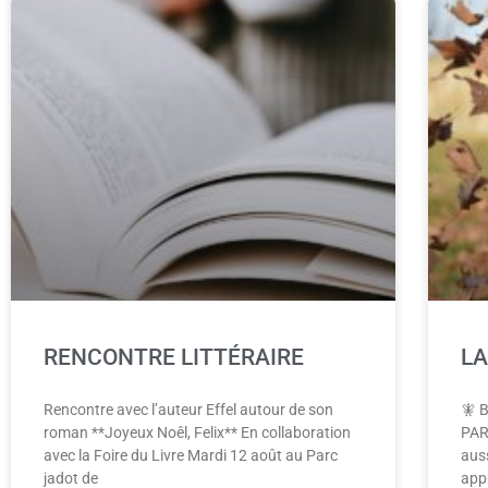
RENCONTRE LITTÉRAIRE
LA
Rencontre avec l’auteur Effel autour de son
🧚 
roman **Joyeux Noêl, Felix** En collaboration
PAR
avec la Foire du Livre Mardi 12 août au Parc
auss
jadot de
app