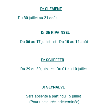
 Foire du livre de Bruxelles
PETIT-D
Dr
CLEMENT
us propose un rencontre
téraire
Le vendredi 14
Du
30
juillet au
21
aoû
Maison Médica
invite à venir 
mardi 25 mars à 10h00 à la Maison
découvrir les
Dr DE RIPAINSEL
icale
Du
06
au
17
juillet et Du
10
au
14
août
LIRE LA SUITE »
 LA SUITE »
Dr SCHEFFER
Du
29
au 30 juin et Du
01
au
10
juillet
Dr SEYNAEVE
a absente à partir du 15 jui
(Pour une durée indéterminée)