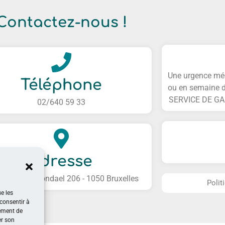
Contactez-nous !
Une urgence médi
Téléphone
ou en semaine 
SERVICE DE GAR
02/640 59 33
Adresse
ssée de Boondael 206 - 1050 Bruxelles
Polit
ue les
 consentir à
tement de
er son