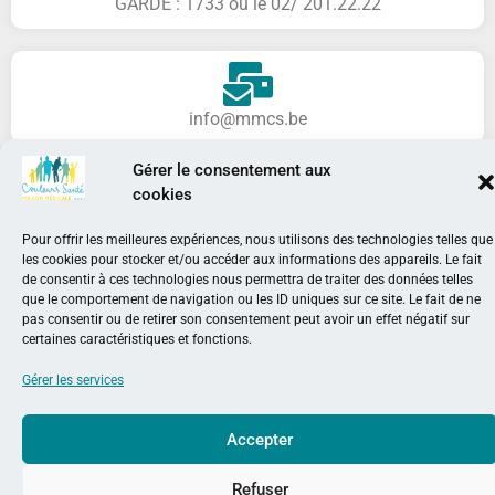
GARDE : 1733 ou le 02/ 201.22.22
info@mmcs.be
Gérer le consentement aux
Politique de confidentialité
cookies
Pour offrir les meilleures expériences, nous utilisons des technologies telles que
les cookies pour stocker et/ou accéder aux informations des appareils. Le fait
de consentir à ces technologies nous permettra de traiter des données telles
Agréée par la COCOF​
que le comportement de navigation ou les ID uniques sur ce site. Le fait de ne
pas consentir ou de retirer son consentement peut avoir un effet négatif sur
certaines caractéristiques et fonctions.
Gérer les services
Accepter
© 2022 Couleur Santé – Squelette & Graphisme
Banlieues
asbl
.
Refuser