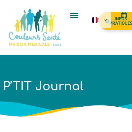
INFOS
FR
PRATIQUE
NL
EN
ES
AR
PT
P’TIT Journal