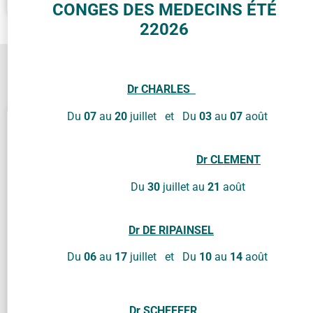
CONGES DES MEDECINS ÉTÉ
22026
Contactez-nous !
Dr
CHARLES
Du
07
au
20
juillet et Du
03
au
07
août
Dr
CLEMENT
Cliquez sur « J’accepte » pour activer Google
Du
30
juillet au
21
août
maps
Politique de cookies
Dr DE RIPAINSEL
J’accepte
Du
06
au
17
juillet et Du
10
au
14
août
Dr SCHEFFER