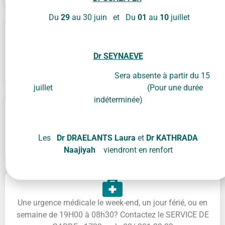
Du
29
au 30 juin et Du
01
au
10
juillet
Téléphone
Dr SEYNAEVE
02/640 59 33
Sera absente à partir du 15
juillet (Pour une durée
indéterminée)
Adresse
Les
Dr DRAELANTS Laura
et
Dr KATHRADA
Naajiyah
viendront en renfort
Chaussée de Boondael 206 - 1050 Bruxelles
Une urgence médicale le week-end, un jour férié, ou en
semaine de 19H00 à 08h30? Contactez le SERVICE DE