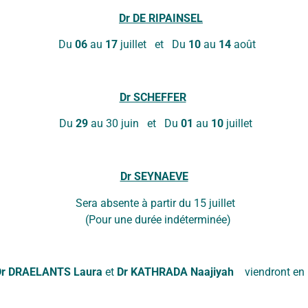
s suivantes : 11€ par séance. Séances gratuites pour les
Dr DE RIPAINSEL
Coordonnées
Du
06
au
17
juillet et Du
10
au
14
août
Dr SCHEFFER
Du
29
au 30 juin et Du
01
au
10
juillet
Dr SEYNAEVE
Contactez-nous !
a absente à partir du 15 jui
(Pour une durée indéterminée)
Dr DRAELANTS Laura
et
Dr KATHRADA Naajiyah
viendront en r
Une urgence médi
Téléphone
ou en semaine 