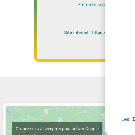
Première séance gratuite, séance
Site internet : https://psybru.be/fr
Ser
Les
Cliquez sur « J’accepte » pour activer Google