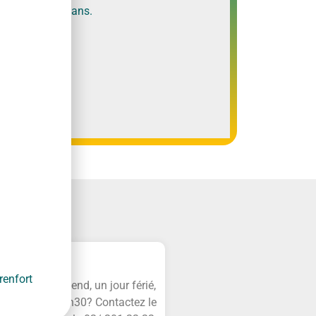
 moins de 24 ans.
llet
enfort
cale le week-end, un jour férié,
de 19H00 à 08h30? Contactez le