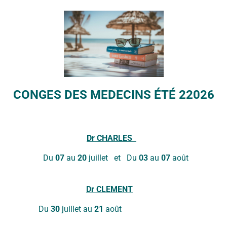
PsyBru
La Maison Médicale Couleurs Santé
Centre de guidance Ixelles
CONGES DES MEDECINS ÉTÉ 22026
Psycho-Belliard-Plaine, service santé mentale à l'ULB
Chan Tiers
Dr
CHARLES
CHS-Community help service (only in english)
Du
07
au
20
juillet et Du
03
au
07
août
Dr
CLEMENT
Du
30
juillet au
21
aoû
un.e psychologue en region bruxelloise.